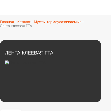
О
т
к
Главная
Каталог
Муфты термоусаживаемые
р
Лента клеевая ГТА
ы
т
ь
г
л
а
ЛЕНТА КЛЕЕВАЯ ГТА
в
н
о
е
м
е
н
ю