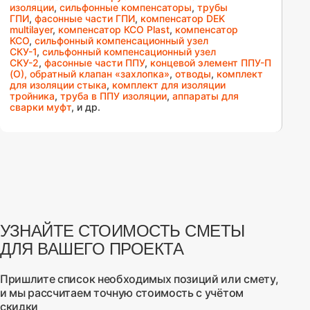
изоляции
,
сильфонные компенсаторы
,
трубы
ГПИ
,
фасонные части ГПИ
,
компенсатор DEK
multilayer
,
компенсатор КСО Plast
,
компенсатор
КСО
,
сильфонный компенсационный узел
СКУ-1
,
сильфонный компенсационный узел
СКУ-2
,
фасонные части ППУ
,
концевой элемент ППУ-П
(О),
обратный клапан «захлопка»
,
отводы
,
комплект
для изоляции стыка
,
комплект для изоляции
тройника
,
труба в ППУ изоляции
,
аппараты для
сварки муфт
, и др.
УЗНАЙТЕ СТОИМОСТЬ СМЕТЫ
ДЛЯ ВАШЕГО ПРОЕКТА
Пришлите список необходимых позиций или смету,
и мы рассчитаем точную стоимость с учётом
скидки