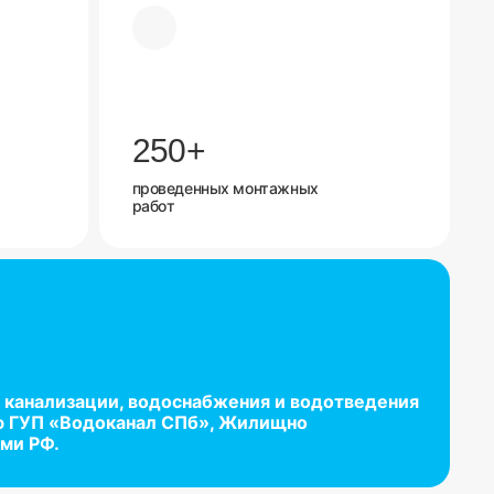
250
+
проведенных монтажных
работ
 канализации, водоснабжения и водотведения
ю ГУП «Водоканал СПб», Жилищно
ми РФ.