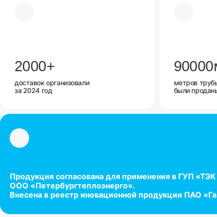
2000
+
90000
доставок организовали
метров труб
за 2024 год
были продан
Продукция согласована для применения в ГУП «ТЭК
ООО «Петербургтеплоэнерго».
Внесена в реестр иновационной продукции ПАО «Г