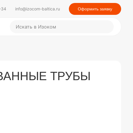
-34
info@izocom-baltica.ru
Оформить заявку
П
о
П
и
о
с
и
с
к
к
п
о
с
а
ВАННЫЕ ТРУБЫ
й
т
у