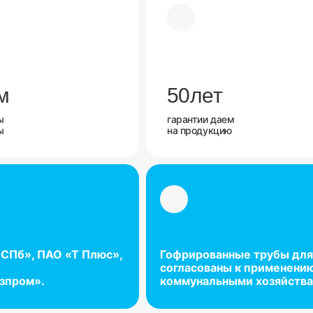
м
50
лет
ы
гарантии даем
ы
на продукцию
 СПб», ПАО «Т Плюс»,
Гофрированные трубы для
согласованы к применени
азпром».
коммунальными хозяйства